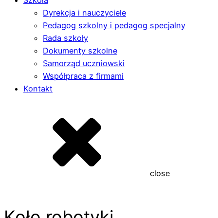
Szkoła
Dyrekcja i nauczyciele
Pedagog szkolny i pedagog specjalny
Rada szkoły
Dokumenty szkolne
Samorząd uczniowski
Współpraca z firmami
Kontakt
close
Koło robotyki