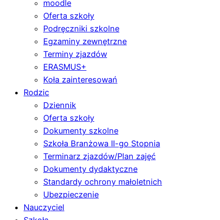
moodle
Oferta szkoły
Podręczniki szkolne
Egzaminy zewnętrzne
Terminy zjazdów
ERASMUS+
Koła zainteresowań
Rodzic
Dziennik
Oferta szkoły
Dokumenty szkolne
Szkoła Branżowa II-go Stopnia
Terminarz zjazdów/Plan zajęć
Dokumenty dydaktyczne
Standardy ochrony małoletnich
Ubezpieczenie
Nauczyciel