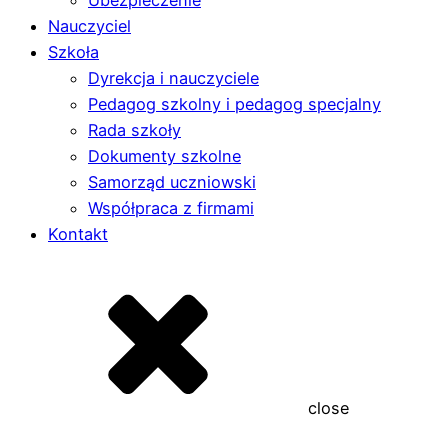
Ubezpieczenie
Nauczyciel
Szkoła
Dyrekcja i nauczyciele
Pedagog szkolny i pedagog specjalny
Rada szkoły
Dokumenty szkolne
Samorząd uczniowski
Współpraca z firmami
Kontakt
close