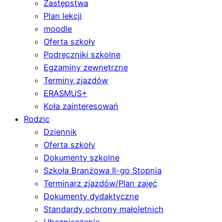
Zastępstwa
Plan lekcji
moodle
Oferta szkoły
Podręczniki szkolne
Egzaminy zewnętrzne
Terminy zjazdów
ERASMUS+
Koła zainteresowań
Rodzic
Dziennik
Oferta szkoły
Dokumenty szkolne
Szkoła Branżowa II-go Stopnia
Terminarz zjazdów/Plan zajęć
Dokumenty dydaktyczne
Standardy ochrony małoletnich