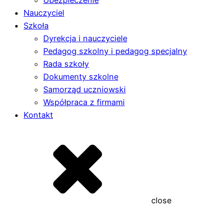
Ubezpieczenie
Nauczyciel
Szkoła
Dyrekcja i nauczyciele
Pedagog szkolny i pedagog specjalny
Rada szkoły
Dokumenty szkolne
Samorząd uczniowski
Współpraca z firmami
Kontakt
close