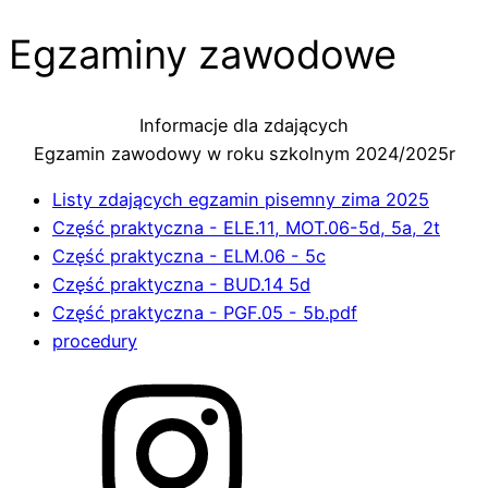
Egzaminy zawodowe
Informacje dla zdających
Egzamin zawodowy w roku szkolnym 2024/2025r
Listy zdających egzamin pisemny zima 2025
Część praktyczna - ELE.11, MOT.06-5d, 5a, 2t
Część praktyczna - ELM.06 - 5c
Część praktyczna - BUD.14 5d
Część praktyczna - PGF.05 - 5b.pdf
procedury