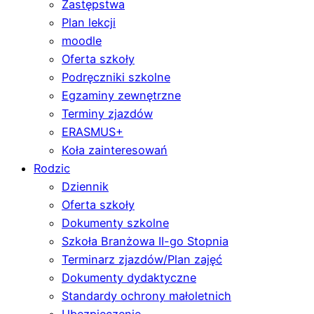
Zastępstwa
Plan lekcji
moodle
Oferta szkoły
Podręczniki szkolne
Egzaminy zewnętrzne
Terminy zjazdów
ERASMUS+
Koła zainteresowań
Rodzic
Dziennik
Oferta szkoły
Dokumenty szkolne
Szkoła Branżowa II-go Stopnia
Terminarz zjazdów/Plan zajęć
Dokumenty dydaktyczne
Standardy ochrony małoletnich