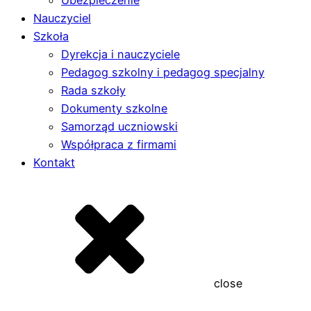
Ubezpieczenie
Nauczyciel
Szkoła
Dyrekcja i nauczyciele
Pedagog szkolny i pedagog specjalny
Rada szkoły
Dokumenty szkolne
Samorząd uczniowski
Współpraca z firmami
Kontakt
close