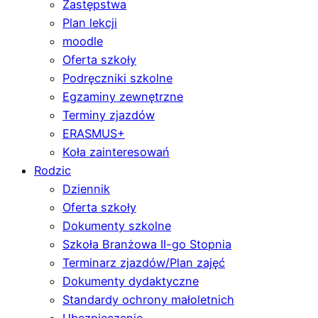
Zastępstwa
Plan lekcji
moodle
Oferta szkoły
Podręczniki szkolne
Egzaminy zewnętrzne
Terminy zjazdów
ERASMUS+
Koła zainteresowań
Rodzic
Dziennik
Oferta szkoły
Dokumenty szkolne
Szkoła Branżowa II-go Stopnia
Terminarz zjazdów/Plan zajęć
Dokumenty dydaktyczne
Standardy ochrony małoletnich