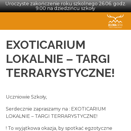
Uroczyste zakończenie roku szkolnego 26.06. godz.
9.00 na dziedzińcu szkoły
EXOTICARIUM
LOKALNIE – TARGI
TERRARYSTYCZNE!
Uczniowie Szkoły,
Serdecznie zapraszamy na : EXOTICARIUM
LOKALNIE – TARGI TERRARYSTYCZNE!
! To wyjątkowa okazja, by spotkać egzotyczne