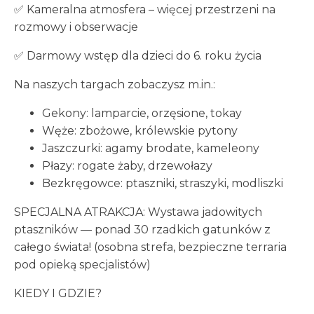
✅ Kameralna atmosfera – więcej przestrzeni na
rozmowy i obserwacje
✅ Darmowy wstęp dla dzieci do 6. roku życia
Na naszych targach zobaczysz m.in.:
Gekony: lamparcie, orzęsione, tokay
Węże: zbożowe, królewskie pytony
Jaszczurki: agamy brodate, kameleony
Płazy: rogate żaby, drzewołazy
Bezkręgowce: ptaszniki, straszyki, modliszki
SPECJALNA ATRAKCJA: Wystawa jadowitych
ptaszników — ponad 30 rzadkich gatunków z
całego świata! (osobna strefa, bezpieczne terraria
pod opieką specjalistów)
KIEDY I GDZIE?