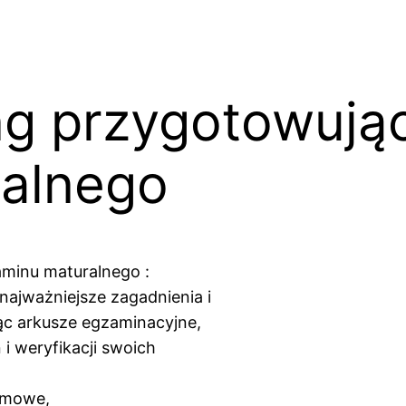
ng przygotowują
alnego
minu maturalnego :
najważniejsze zagadnienia i
ąc arkusze egzaminacyjne,
i weryfikacji swoich
armowe,